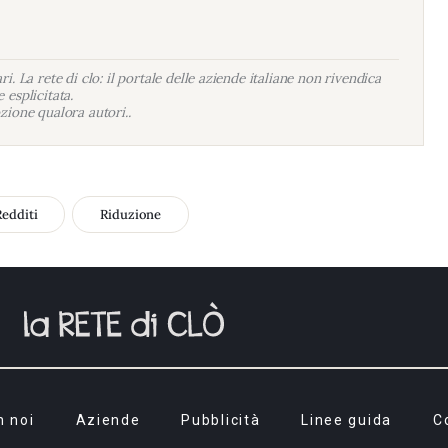
i. La rete di clo: il portale delle aziende italiane non rivendica
 esplicitata.
zione qualora autori..
Redditi
Riduzione
n noi
Aziende
Pubblicità
Linee guida
C