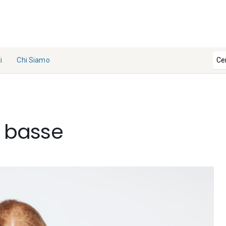
i
Chi Siamo
La
Redazi
one
ù basse
Collabo
ra con
noi
Contat
ti