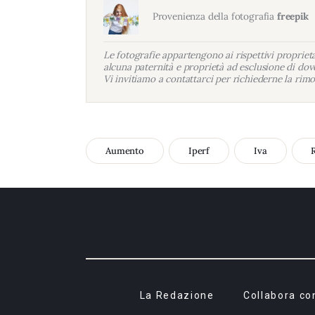
Provenienza della fotografia
freepik
Le fotografie appartengono ai rispettivi proprietar
alcuna paternità e proprietà ad esclusione di dove
Vi invitiamo a contattarci per richiederne la rimo
Aumento
Iperf
Iva
La Redazione
Collabora co