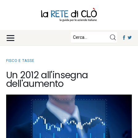
News
Approfondimenti
Fisco e Tasse
Eventi
Economia e Finanza
FISCO E TASSE
Diritto e Norme
Iscriviti
Un 2012 all'insegna
Notizie Lavoro
dell'aumento
Chi Siamo
Tecnologia
La Redazione
Collabora con noi
Contatti