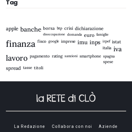
Tag
apple
banche
borsa
crisi
btp
dichiarazione
disoccupazione
domanda
euro
famiglie
finanza
fisco
imprese
imu
inps
google
irpef
istat
iva
italia
lavoro
rating
pagamento
sanzioni
smartphone
spagna
spese
spread
tasse
titoli
La Redazione
Collabora con noi
Aziende