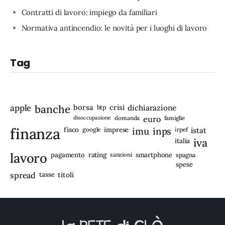
Contratti di lavoro: impiego da familiari
Normativa antincendio: le novità per i luoghi di lavoro
Tag
apple
banche
borsa
crisi
btp
dichiarazione
disoccupazione
domanda
euro
famiglie
finanza
fisco
imprese
imu
inps
google
irpef
istat
iva
italia
lavoro
rating
pagamento
sanzioni
smartphone
spagna
spese
spread
tasse
titoli