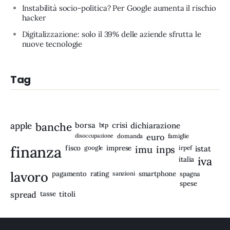
Instabilità socio-politica? Per Google aumenta il rischio
hacker
Digitalizzazione: solo il 39% delle aziende sfrutta le
nuove tecnologie
Tag
apple
banche
borsa
crisi
btp
dichiarazione
disoccupazione
domanda
euro
famiglie
finanza
fisco
imprese
imu
inps
google
irpef
istat
iva
italia
lavoro
rating
pagamento
sanzioni
smartphone
spagna
spese
spread
tasse
titoli