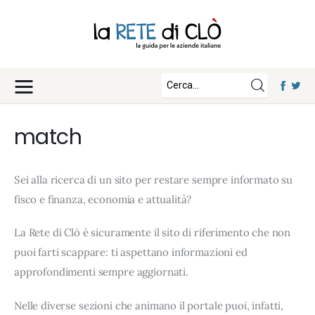
News
Approfondimenti
Fisco e Tasse
Eventi
Economia e Finanza
match
Diritto e Norme
Iscriviti
Notizie Lavoro
Sei alla ricerca di un sito per restare sempre informato su
Chi Siamo
Tecnologia
fisco e finanza, economia e attualità?
La Redazione
La Rete di Clò è sicuramente il sito di riferimento che non
Collabora con noi
puoi farti scappare: ti aspettano informazioni ed
Contatti
approfondimenti sempre aggiornati.
Nelle diverse sezioni che animano il portale puoi, infatti,