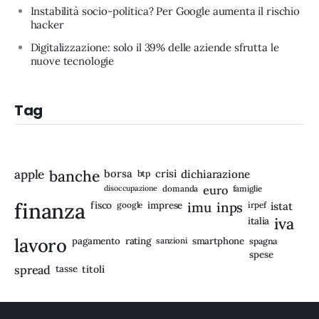
Instabilità socio-politica? Per Google aumenta il rischio
hacker
Digitalizzazione: solo il 39% delle aziende sfrutta le
nuove tecnologie
Tag
apple
banche
borsa
crisi
btp
dichiarazione
disoccupazione
domanda
euro
famiglie
finanza
fisco
imprese
imu
inps
google
irpef
istat
iva
italia
lavoro
rating
pagamento
sanzioni
smartphone
spagna
spese
spread
tasse
titoli