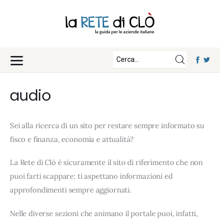
News
Approfondimenti
Fisco e Tasse
Eventi
Economia e Finanza
audio
Diritto e Norme
Iscriviti
Notizie Lavoro
Sei alla ricerca di un sito per restare sempre informato su
Chi Siamo
Tecnologia
fisco e finanza, economia e attualità?
La Redazione
La Rete di Clò è sicuramente il sito di riferimento che non
Collabora con noi
puoi farti scappare: ti aspettano informazioni ed
Contatti
approfondimenti sempre aggiornati.
Nelle diverse sezioni che animano il portale puoi, infatti,