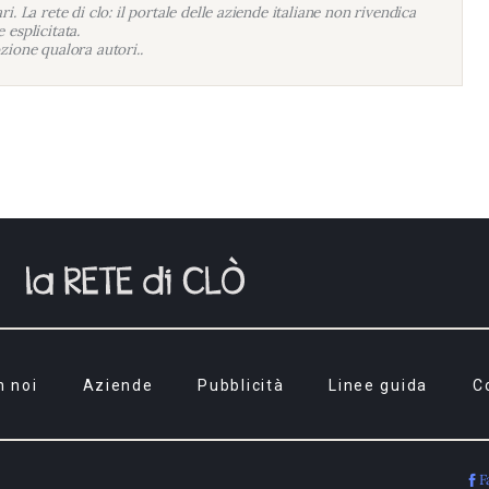
i. La rete di clo: il portale delle aziende italiane non rivendica
 esplicitata.
zione qualora autori..
n noi
Aziende
Pubblicità
Linee guida
C
F