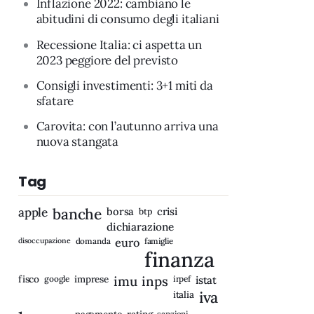
Inflazione 2022: cambiano le
abitudini di consumo degli italiani
Recessione Italia: ci aspetta un
2023 peggiore del previsto
Consigli investimenti: 3+1 miti da
sfatare
Carovita: con l’autunno arriva una
nuova stangata
Tag
apple
banche
borsa
crisi
btp
dichiarazione
disoccupazione
domanda
euro
famiglie
finanza
fisco
imprese
imu
inps
google
irpef
istat
iva
italia
rating
sanzioni