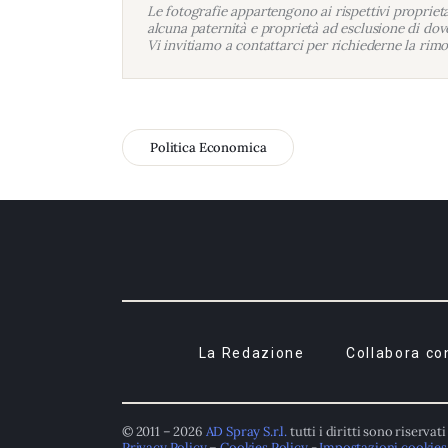
Le fotografie appartengono ai rispettivi proprietar
alcuna paternità e proprietà ad esclusione di dove
Vi invitiamo a contattarci per richiederne la rimo
Politica Economica
La Redazione
Collabora co
© 2011 – 2026
AD Spray S.r.l.
tutti i diritti sono riservati
Privacy Policy
–
Cookies Policy
-
Impostazioni cookies