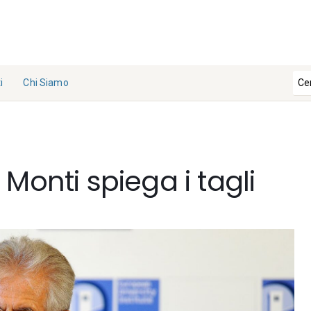
i
Chi Siamo
La
Redazi
one
Monti spiega i tagli
Collabo
ra con
noi
Contat
ti