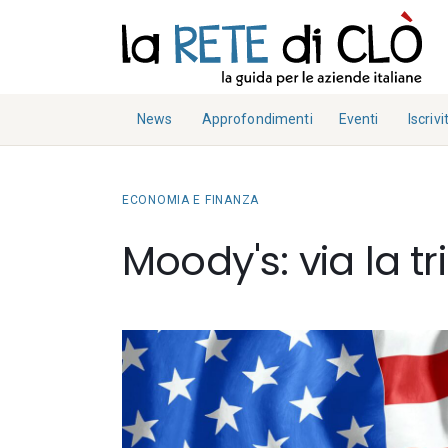
News
Approfondimenti
Fisco e Tasse
News
Approfondimenti
Eventi
Iscrivit
Eventi
Economia e Finanza
Fisco e Tasse
Iscriviti
Diritto e Norme
Notizie Lavoro
ECONOMIA E FINANZA
Economia e
Chi Siamo
Finanza
Tecnologia
Moody's: via la tr
La Redazione
Diritto e
Collabora con noi
Norme
Contatti
Notizie Lavoro
Tecnologia