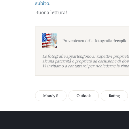
subito
.
Buona lettura!
Provenienza della fotografia
freepik
Le fotografie appartengono ai rispettivi proprietar
alcuna paternità e proprietà ad esclusione di dove
Vi invitiamo a contattarci per richiederne la rimo
Moody S
Outlook
Rating