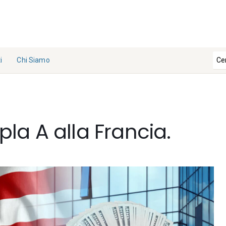
i
Chi Siamo
La
Redazi
one
ipla A alla Francia.
Collabo
ra con
noi
Contat
ti