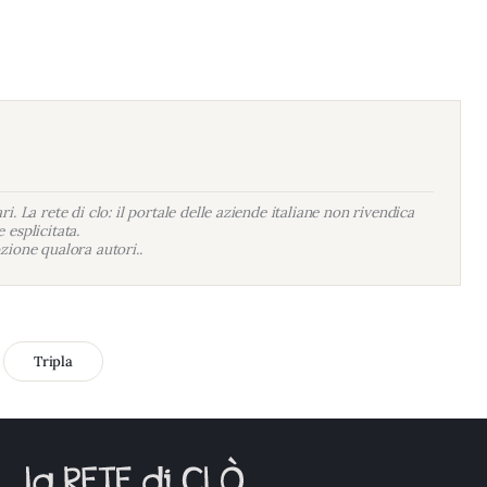
i. La rete di clo: il portale delle aziende italiane non rivendica
 esplicitata.
zione qualora autori..
Tripla