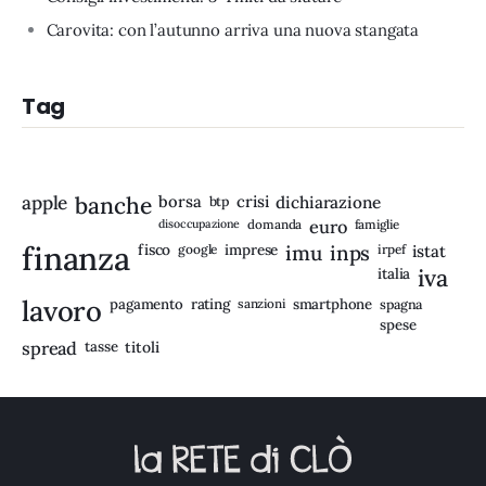
Carovita: con l’autunno arriva una nuova stangata
Tag
apple
banche
borsa
crisi
btp
dichiarazione
disoccupazione
domanda
euro
famiglie
finanza
fisco
imprese
imu
inps
google
irpef
istat
iva
italia
lavoro
rating
pagamento
sanzioni
smartphone
spagna
spese
spread
tasse
titoli