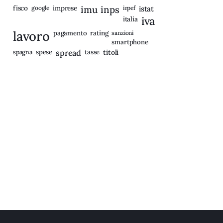
fisco
imprese
imu
inps
google
irpef
istat
iva
italia
lavoro
rating
pagamento
sanzioni
smartphone
spagna
spese
spread
tasse
titoli