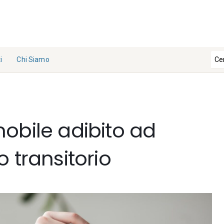
i
Chi Siamo
La
Redazi
one
obile adibito ad
Collabo
ra con
noi
 transitorio
Contat
ti