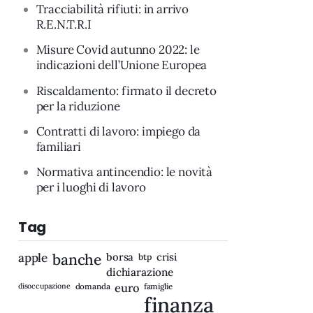
Tracciabilità rifiuti: in arrivo
R.E.N.T.R.I
Misure Covid autunno 2022: le
indicazioni dell’Unione Europea
Riscaldamento: firmato il decreto
per la riduzione
Contratti di lavoro: impiego da
familiari
Normativa antincendio: le novità
per i luoghi di lavoro
Tag
apple
banche
borsa
crisi
btp
dichiarazione
disoccupazione
domanda
euro
famiglie
finanza