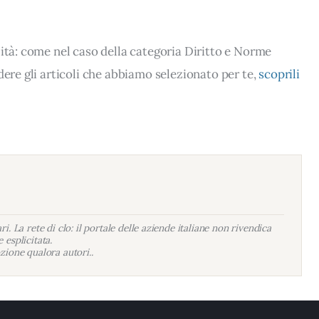
lità: come nel caso della categoria Diritto e Norme
dere gli articoli che abbiamo selezionato per te,
scoprili
i. La rete di clo: il portale delle aziende italiane non rivendica
 esplicitata.
zione qualora autori..