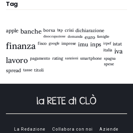
Tag
apple
banche
borsa
crisi
btp
dichiarazione
disoccupazione
domanda
euro
famiglie
finanza
fisco
imprese
imu
inps
google
irpef
istat
iva
italia
lavoro
rating
pagamento
sanzioni
smartphone
spagna
spese
spread
tasse
titoli
La Redazione
Collabora con noi
Aziende