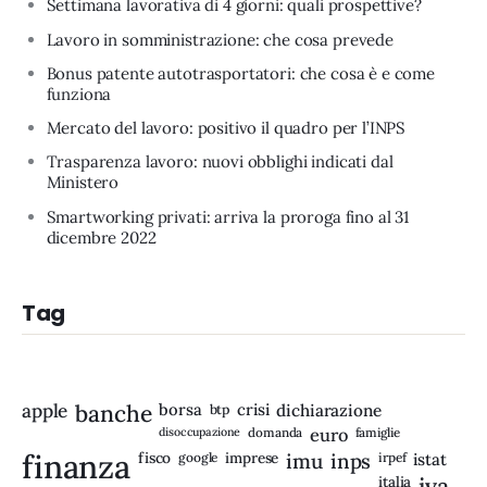
Settimana lavorativa di 4 giorni: quali prospettive?
Lavoro in somministrazione: che cosa prevede
Bonus patente autotrasportatori: che cosa è e come
funziona
Mercato del lavoro: positivo il quadro per l’INPS
Trasparenza lavoro: nuovi obblighi indicati dal
Ministero
Smartworking privati: arriva la proroga fino al 31
dicembre 2022
Tag
apple
banche
borsa
crisi
btp
dichiarazione
disoccupazione
domanda
euro
famiglie
finanza
fisco
imprese
imu
inps
google
irpef
istat
iva
italia