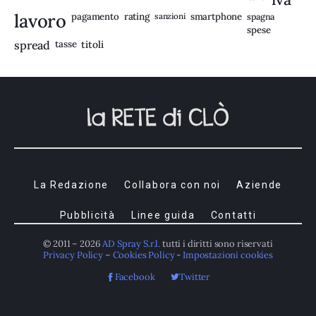
lavoro
rating
pagamento
sanzioni
smartphone
spagna
spese
spread
tasse
titoli
La Redazione
Collabora con noi
Aziende
Pubblicità
Linee guida
Contatti
© 2011 – 2026
AD Spray S.r.l.
tutti i diritti sono riservati
Privacy Policy
–
Cookies Policy
-
Impostazioni cookies
Facebook
Twitter