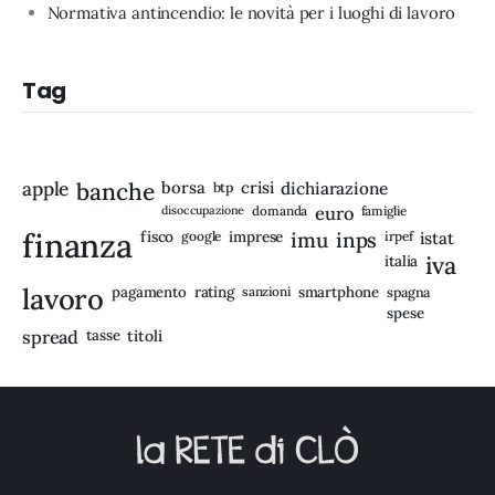
Normativa antincendio: le novità per i luoghi di lavoro
Tag
apple
banche
borsa
crisi
btp
dichiarazione
disoccupazione
domanda
euro
famiglie
finanza
fisco
imprese
imu
inps
google
irpef
istat
iva
italia
lavoro
rating
pagamento
sanzioni
smartphone
spagna
spese
spread
tasse
titoli