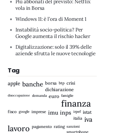
Più abbonati del previsto: Netflix
vola in Borsa
Windows 11: è l’ora di Moment 1
Instabilità socio-politica? Per
Google aumenta il rischio hacker
Digitalizzazione: solo il 39% delle
aziende sfrutta le nuove tecnologie
Tag
apple
banche
borsa
crisi
btp
dichiarazione
disoccupazione
domanda
euro
famiglie
finanza
fisco
imprese
imu
inps
google
irpef
istat
iva
italia
lavoro
rating
pagamento
sanzioni
smartphone