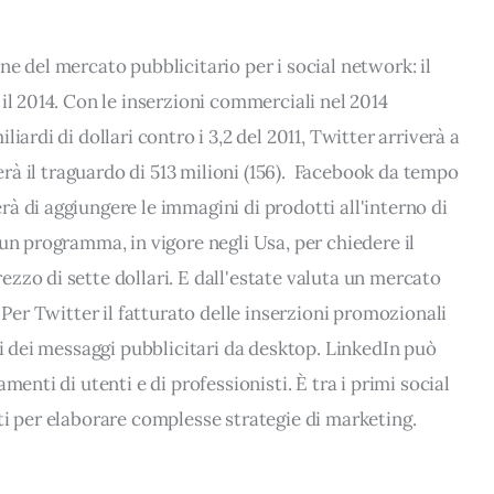
e del mercato pubblicitario per i social network: il
il 2014. Con le inserzioni commerciali nel 2014
iardi di dollari contro i 3,2 del 2011, Twitter arriverà a
ierà il traguardo di 513 milioni (156). Facebook da tempo
à di aggiungere le immagini di prodotti all'interno di
un programma, in vigore negli Usa, per chiedere il
zzo di sette dollari. E dall'estate valuta un mercato
 Per Twitter il fatturato delle inserzioni promozionali
ri dei messaggi pubblicitari da desktop. LinkedIn può
menti di utenti e di professionisti. È tra i primi social
ti per elaborare complesse strategie di marketing.