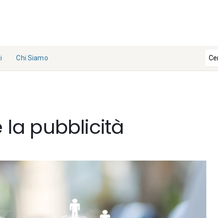
i
Chi Siamo
La
Redazi
one
e la pubblicità
Collabo
ra con
noi
Contat
ti