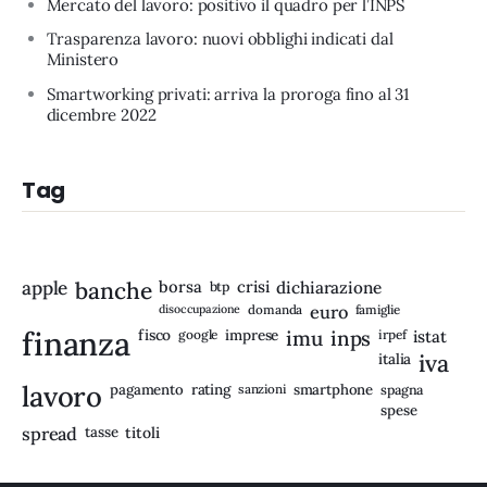
Mercato del lavoro: positivo il quadro per l’INPS
Trasparenza lavoro: nuovi obblighi indicati dal
Ministero
Smartworking privati: arriva la proroga fino al 31
dicembre 2022
Tag
apple
banche
borsa
crisi
btp
dichiarazione
disoccupazione
domanda
euro
famiglie
finanza
fisco
imprese
imu
inps
google
irpef
istat
iva
italia
lavoro
rating
pagamento
sanzioni
smartphone
spagna
spese
spread
tasse
titoli