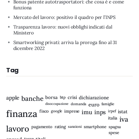
Bonus patente autotrasportatori: che cosa è e come
funziona
Mercato del lavoro: positivo il quadro per l’INPS
Trasparenza lavoro: nuovi obblighi indicati dal
Ministero
Smartworking privati: arriva la proroga fino al 31
dicembre 2022
Tag
apple
banche
borsa
crisi
btp
dichiarazione
disoccupazione
domanda
euro
famiglie
finanza
fisco
imprese
imu
inps
google
irpef
istat
iva
italia
lavoro
rating
pagamento
sanzioni
smartphone
spagna
spese
tasse