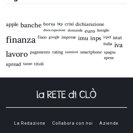
apple
banche
borsa
crisi
btp
dichiarazione
disoccupazione
domanda
euro
famiglie
finanza
fisco
imprese
imu
inps
google
irpef
istat
iva
italia
lavoro
rating
pagamento
sanzioni
smartphone
spagna
spese
spread
tasse
titoli
La Redazione
Collabora con noi
Aziende