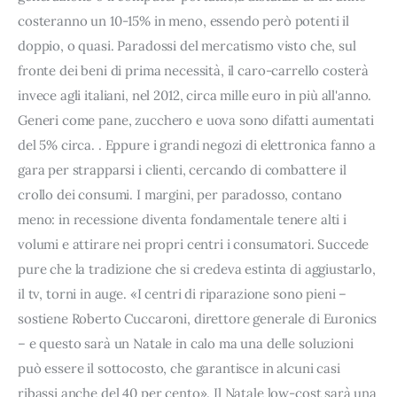
costeranno un 10-15% in meno, essendo però potenti il
doppio, o quasi. Paradossi del mercatismo visto che, sul
fronte dei beni di prima necessità, il caro-carrello costerà
invece agli italiani, nel 2012, circa mille euro in più all'anno.
Generi come pane, zucchero e uova sono difatti aumentati
del 5% circa. . Eppure i grandi negozi di elettronica fanno a
gara per strapparsi i clienti, cercando di combattere il
crollo dei consumi. I margini, per paradosso, contano
meno: in recessione diventa fondamentale tenere alti i
volumi e attirare nei propri centri i consumatori. Succede
pure che la tradizione che si credeva estinta di aggiustarlo,
il tv, torni in auge. «I centri di riparazione sono pieni –
sostiene Roberto Cuccaroni, direttore generale di Euronics
– e questo sarà un Natale in calo ma una delle soluzioni
può essere il sottocosto, che garantisce in alcuni casi
ribassi anche del 40 per cento». Il Natale low-cost sarà una