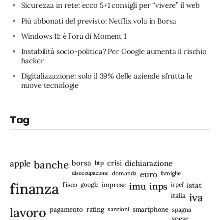
Sicurezza in rete: ecco 5+1 consigli per “vivere” il web
Più abbonati del previsto: Netflix vola in Borsa
Windows 11: è l’ora di Moment 1
Instabilità socio-politica? Per Google aumenta il rischio
hacker
Digitalizzazione: solo il 39% delle aziende sfrutta le
nuove tecnologie
Tag
apple
banche
borsa
crisi
btp
dichiarazione
disoccupazione
domanda
euro
famiglie
finanza
fisco
imprese
imu
inps
google
irpef
istat
iva
italia
lavoro
rating
pagamento
sanzioni
smartphone
spagna
spese