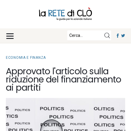
News
Approfondimenti
Fisco e Tasse
Eventi
Economia e Finanza
ECONOMIA E FINANZA
Diritto e Norme
Iscriviti
Approvato l'articolo sulla
Notizie Lavoro
riduzione del finanziamento
Chi Siamo
Tecnologia
ai partiti
La Redazione
Collabora con noi
Contatti