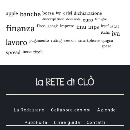
apple
banche
borsa
crisi
btp
dichiarazione
disoccupazione
domanda
euro
famiglie
finanza
fisco
imprese
imu
inps
google
irpef
istat
iva
italia
lavoro
rating
pagamento
sanzioni
smartphone
spagna
spese
spread
tasse
titoli
La Redazione
Collabora con noi
Aziende
Pubblicità
Linee guida
Contatti