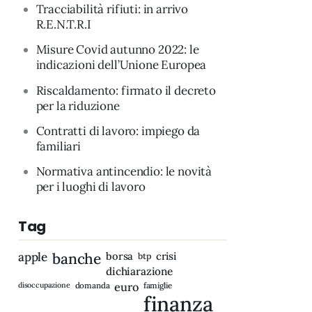
Tracciabilità rifiuti: in arrivo
R.E.N.T.R.I
Misure Covid autunno 2022: le
indicazioni dell’Unione Europea
Riscaldamento: firmato il decreto
per la riduzione
Contratti di lavoro: impiego da
familiari
Normativa antincendio: le novità
per i luoghi di lavoro
Tag
apple
banche
borsa
crisi
btp
dichiarazione
disoccupazione
domanda
euro
famiglie
finanza