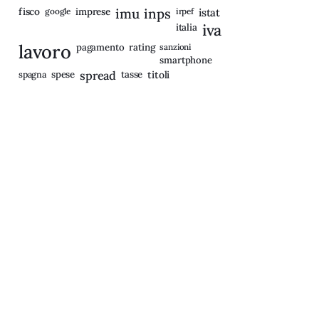
fisco
imprese
imu
inps
google
irpef
istat
iva
italia
lavoro
rating
pagamento
sanzioni
smartphone
spagna
spese
spread
tasse
titoli