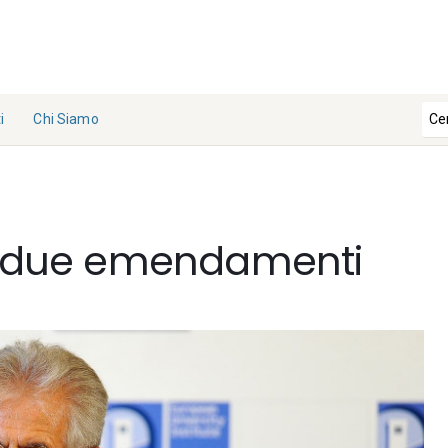
i
Chi Siamo
La
Redazi
one
mi due emendamenti
Collabo
ra con
noi
Contat
ti