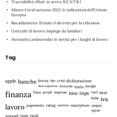
Tracciabilità rifiuti: in arrivo R.E.N.T.R.I
Misure Covid autunno 2022: le indicazioni dell’Unione
Europea
Riscaldamento: firmato il decreto per la riduzione
Contratti di lavoro: impiego da familiari
Normativa antincendio: le novità per i luoghi di lavoro
Tag
apple
banche
borsa
crisi
btp
dichiarazione
disoccupazione
domanda
euro
famiglie
finanza
fisco
imprese
imu
inps
google
irpef
istat
iva
italia
lavoro
rating
pagamento
sanzioni
smartphone
spagna
spese
spread
tasse
titoli