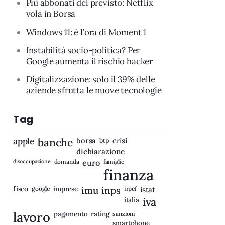
Più abbonati del previsto: Netflix
vola in Borsa
Windows 11: è l’ora di Moment 1
Instabilità socio-politica? Per
Google aumenta il rischio hacker
Digitalizzazione: solo il 39% delle
aziende sfrutta le nuove tecnologie
Tag
apple
banche
borsa
crisi
btp
dichiarazione
disoccupazione
domanda
euro
famiglie
finanza
fisco
imprese
imu
inps
google
irpef
istat
iva
italia
lavoro
rating
pagamento
sanzioni
smartphone