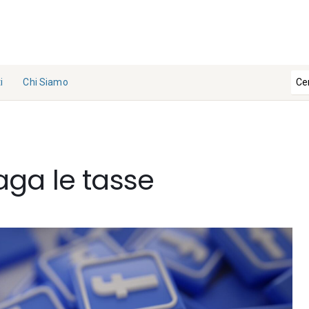
i
Chi Siamo
La
Redazi
one
ga le tasse
Collabo
ra con
noi
Contat
ti