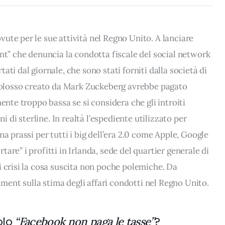
ute per le sue attività nel Regno Unito. A lanciare
ent” che denuncia la condotta fiscale del social network
ti dal giornale, che sono stati forniti dalla società di
l colosso creato da Mark Zuckeberg avrebbe pagato
ente troppo bassa se si considera che gli introiti
ni di sterline. In realtà l’espediente utilizzato per
na prassi per tutti i big dell’era 2.0 come Apple, Google
are” i profitti in Irlanda, sede del quartier generale di
i crisi la cosa suscita non poche polemiche. Da
ent sulla stima degli affari condotti nel Regno Unito.
olo
?
“Facebook non paga le tasse”