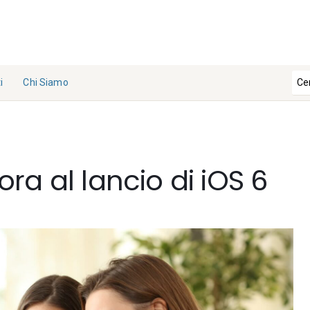
i
Chi Siamo
La
Redazi
one
ra al lancio di iOS 6
Collabo
ra con
noi
Contat
ti