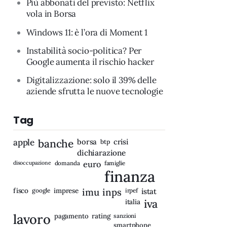
Più abbonati del previsto: Netflix
vola in Borsa
Windows 11: è l’ora di Moment 1
Instabilità socio-politica? Per
Google aumenta il rischio hacker
Digitalizzazione: solo il 39% delle
aziende sfrutta le nuove tecnologie
Tag
apple
banche
borsa
crisi
btp
dichiarazione
disoccupazione
domanda
euro
famiglie
finanza
fisco
imprese
imu
inps
google
irpef
istat
iva
italia
lavoro
rating
pagamento
sanzioni
smartphone