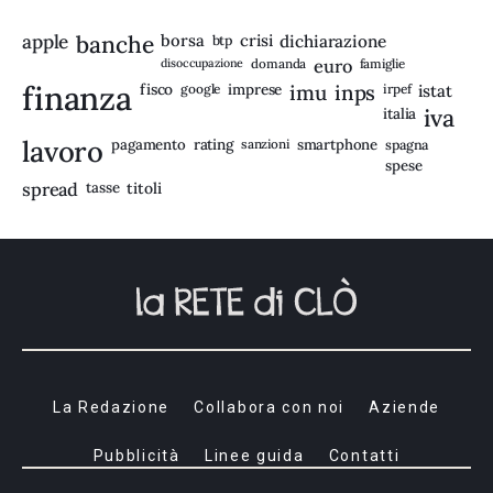
apple
banche
borsa
crisi
btp
dichiarazione
disoccupazione
domanda
euro
famiglie
finanza
fisco
imprese
imu
inps
google
irpef
istat
iva
italia
lavoro
rating
pagamento
sanzioni
smartphone
spagna
spese
spread
tasse
titoli
La Redazione
Collabora con noi
Aziende
Pubblicità
Linee guida
Contatti