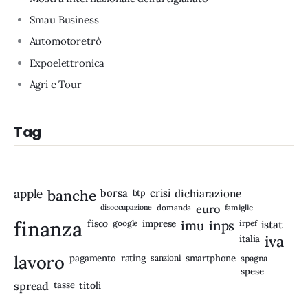
Smau Business
Automotoretrò
Expoelettronica
Agri e Tour
Tag
apple
banche
borsa
crisi
btp
dichiarazione
disoccupazione
domanda
euro
famiglie
finanza
fisco
imprese
imu
inps
google
irpef
istat
iva
italia
lavoro
rating
pagamento
sanzioni
smartphone
spagna
spese
spread
tasse
titoli